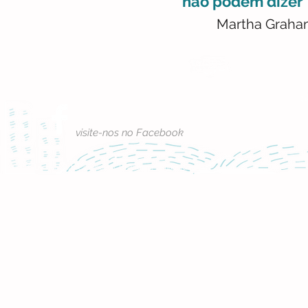
não podem dizer
Martha Graha
visite-nos no Facebook
© 2016 by BebéArteCompasso.
Criado por Simão Tavares